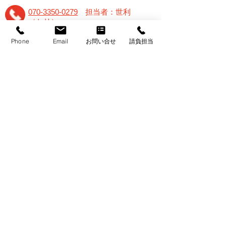
070-3350-0279
担当者：世利
（セリ）
Phone
Email
お問い合せ
請負担当
→お問合せメールフォーム
TOPページへ戻る
株式会社メルシー
〒154-0017
東京都世田谷区世田谷1-22-10 コリンズ19-1F
→Access MAP
TEL: 03-6804-4466
FAX:
03-6804-4430
E-mail：
info@merci-s.com
Copyright© 2019 Merci Inc. All Rights Reserved.