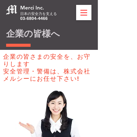
​​Merci Inc.
日本の安全力を支える
03-6804-4466
企業の皆様へ
企業の皆さまの安全を、お守
りします
安全管理・警備は、株式会社
メルシーに
お任せ下さい!